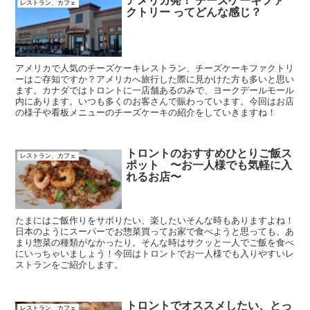
アメリカ発！ チーズケーキファ
レストラン、カフェ
クトリー ってどんな感じ？
アメリカで人気のチーズケーキレストラン、チーズケーキファクトリ
ーはご存知ですか？アメリカへ旅行した際に見かけた方も多いと思い
ます。カナダではトロントに一店舗あるのみで、ヨークデールモール
内にあります。いつも多くのお客さんで賑わっています。今回はお店
の様子や看板メニューのチーズケーキの紹介をしていきますね！
トロントのおすすめひとりご飯ス
レストラン、カフェ
ポット 〜お一人様でも気軽に入
れるお店〜
たまにはご飯作りをサボりたい、楽したいそんな時もありますよね！
日本のようにスーパーでお惣菜買ってお家で食べようと思っても、あ
まり惣菜の種類がなかったり。そんな時はサクッと一人でご飯を食べ
にいっちゃいましょう！今回はトロントでお一人様でも入りやすいレ
ストランをご紹介します。
トロントでオススメしたい、とっ
レストラン、カフェ