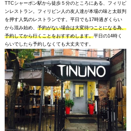
TTCシャーボン駅から徒歩５分のところにある、フィリピ
ンレストラン。フィリピン人の友人達が本場の味と太鼓判
を押す人気のレストランです。平日でも17時過ぎくらい
から混み始め、
予約がない場合は大変待つことになる為、
予約してから行くことをおすすめします。
平日の14時く
らいでしたら予約しなくても大丈夫です。