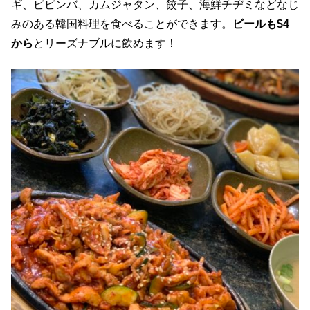
ギ、ビビンバ、カムジャタン、餃子、海鮮チヂミなどなじ
みのある韓国料理を食べることができます。
ビールも$4
から
とリーズナブルに飲めます！