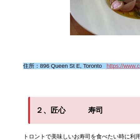
住所：896 Queen St E, Toronto
https://www.
２、匠心 寿司
トロントで美味しいお寿司を食べたい時に利