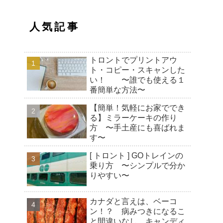
人気記事
トロントでプリントアウ
ト・コピー・スキャンした
い！ 〜誰でも使える１
番簡単な方法〜
【簡単！気軽にお家ででき
る】ミラーケーキの作り
方 〜手土産にも喜ばれま
す〜
[ トロント ] GOトレインの
乗り方 〜シンプルで分か
りやすい〜
カナダと言えは、ベーコ
ン！？ 病みつきになるこ
と間違いなし、キャンディ