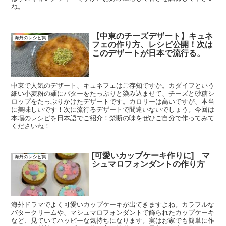
ね。
【中東のチーズデザート】キュネ
海外のレシピ集
フェの作り方、レシピ公開！次は
このデザートが日本で流行る。
中東で人気のデザート、キュネフェはご存知ですか。カダイフという
細い小麦粉の麺にバターをたっぷりと染み込ませて、チーズと砂糖シ
ロップをたっぷりかけたデザートです。カロリーは高いですが、本当
に美味しいです！次に流行るデザートで間違いないでしょう。今回は
本場のレシピを日本語でご紹介！禁断の味をぜひご自分で作ってみて
くださいね！
[可愛いカップケーキ作りに] マ
海外のレシピ集
シュマロフォンダントの作り方
海外ドラマでよく可愛いカップケーキが出てきますよね。カラフルな
バタークリームや、マシュマロフォンダントで飾られたカップケーキ
など、見ていてハッピーな気持ちになります。実はお家でも簡単に作