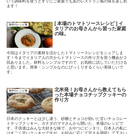
いう調味料を使うとすぐにご家庭でもあのレストラン風の味を楽しめ
ます！
[ 本場のトマトソースレシピ ] イ
海外のレシピ集
タリアのお母さんから習った家庭
の味。
今回はイタリアの素材を活かしたトマトソースレシピをシェアしま
す！今までイタリア人の方からトマトソースの作り方を習う機会が２
回ありました。材料もシンプルですので、お気軽に試していただける
と思います。簡単・シンプルなのにびっくりするくらい美味しいで
す。
北米発！お母さんから教えてもら
海外のレシピ集
った本場チョコチップクッキーの
作り方
日本のクッキーとは少し違う、砂糖とチョコが効いた甘いチョコレー
トチップクッキー。カナダのママさんから聞いた、本場のレシピで
す。子供達はみんな大好きな味で、おやつにピッタリ。日本人の私に
はすごく甘いクッキーですが、お好みに応じて甘さを調節して下さい