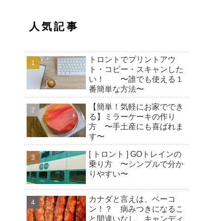
人気記事
トロントでプリントアウ
ト・コピー・スキャンした
い！ 〜誰でも使える１
番簡単な方法〜
【簡単！気軽にお家ででき
る】ミラーケーキの作り
方 〜手土産にも喜ばれま
す〜
[ トロント ] GOトレインの
乗り方 〜シンプルで分か
りやすい〜
カナダと言えは、ベーコ
ン！？ 病みつきになるこ
と間違いなし、キャンディ